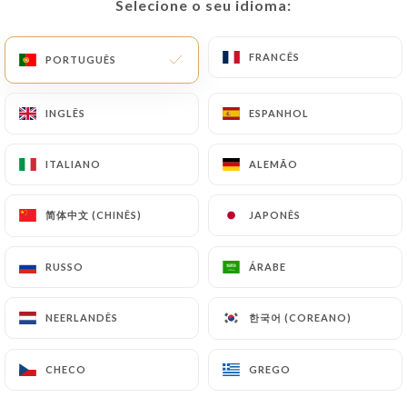
Selecione o seu idioma:
Selecione o seu idioma:
PT
MENU
FRANCÊS
FRANCÊS
PORTUGUÊS
PORTUGUÊS
INGLÊS
INGLÊS
ESPANHOL
ESPANHOL
/
ITALIANO
ITALIANO
ALEMÃO
ALEMÃO
PÁGINA INICIAL
CONTACTO
Contacto
简体中文 (CHINÊS)
简体中文 (CHINÊS)
JAPONÊS
JAPONÊS
RUSSO
RUSSO
ÁRABE
ÁRABE
한국어 (COREANO)
한국어 (COREANO)
NEERLANDÊS
NEERLANDÊS
CHECO
CHECO
GREGO
GREGO
Shri Ganesh