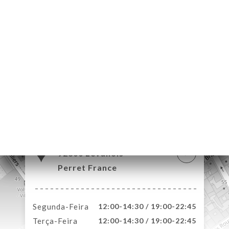
NA
AL
RVAR
IDO
ERIA
IAÇÃO
NU
ACTO
17 Rue Voltaire
92300 Levallois-
Perret France
Segunda-Feira
12:00-14:30 / 19:00-22:45
Terça-Feira
12:00-14:30 / 19:00-22:45