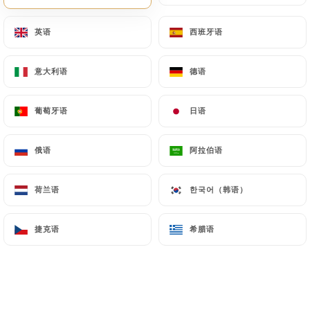
英语
英语
西班牙语
西班牙语
17.00€
意大利语
意大利语
德语
德语
16.00€
葡萄牙语
葡萄牙语
日语
日语
15.00€
俄语
俄语
阿拉伯语
阿拉伯语
18.00€
荷兰语
荷兰语
한국어（韩语）
한국어（韩语）
20.00€
捷克语
捷克语
希腊语
希腊语