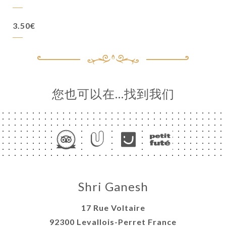
3.50€
您也可以在…找到我们
Shri Ganesh
17 Rue Voltaire
92300 Levallois-Perret France