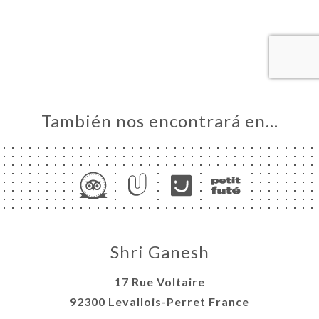
ERVA
IDO
ERÍA
EÑA
NÚ
También nos encontrará en…
ACTO
Shri Ganesh
17 Rue Voltaire
92300 Levallois-Perret France