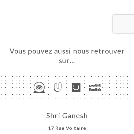
UEIL
RVER
ANDER
ERIE
IS
RTE
Vous pouvez aussi nous retrouver
TACT
sur…
Shri Ganesh
17 Rue Voltaire