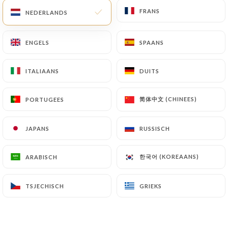
FRANS
FRANS
NEDERLANDS
NEDERLANDS
ENGELS
ENGELS
SPAANS
SPAANS
ITALIAANS
ITALIAANS
DUITS
DUITS
简体中文 (CHINEES)
简体中文 (CHINEES)
PORTUGEES
PORTUGEES
JAPANS
JAPANS
RUSSISCH
RUSSISCH
한국어 (KOREAANS)
한국어 (KOREAANS)
ARABISCH
ARABISCH
Nan garlic
TSJECHISCH
TSJECHISCH
GRIEKS
GRIEKS