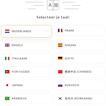
NL
MENU
Selecteer je taal:
Selecteer je taal:
FRANS
FRANS
NEDERLANDS
NEDERLANDS
/
HOME
REVIEWS
ENGELS
ENGELS
SPAANS
SPAANS
Reviews
ITALIAANS
ITALIAANS
DUITS
DUITS
简体中文 (CHINEES)
简体中文 (CHINEES)
PORTUGEES
PORTUGEES
16 reviews op Uniiti
JAPANS
JAPANS
RUSSISCH
RUSSISCH
4.6 / 5
한국어 (KOREAANS)
한국어 (KOREAANS)
ARABISCH
ARABISCH
100% authentieke, geverifieerde reviews.