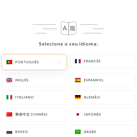
Selecione o seu idioma:
Selecione o seu idioma:
FRANCÊS
FRANCÊS
PORTUGUÊS
PORTUGUÊS
16 AVALIAÇÃO
INGLÊS
INGLÊS
ESPANHOL
ESPANHOL
GASTRONOMIE INDIENNE
ITALIANO
ITALIANO
ALEMÃO
ALEMÃO
17 Rue Voltaire
92300 Levallois-Perret France
简体中文 (CHINÊS)
简体中文 (CHINÊS)
JAPONÊS
JAPONÊS
RUSSO
RUSSO
ÁRABE
ÁRABE
Quem somos?