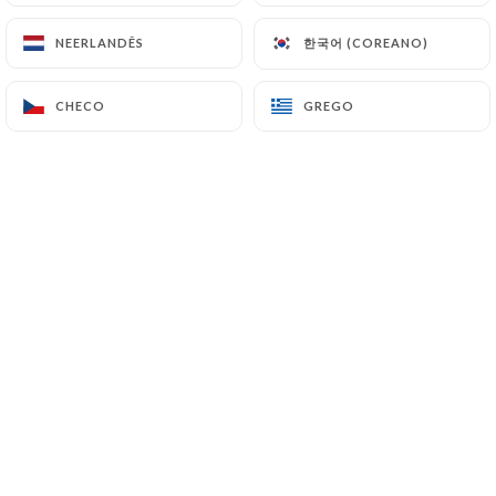
한국어 (COREANO)
한국어 (COREANO)
NEERLANDÊS
NEERLANDÊS
Bienvenue chez Restaurant
Shri
CHECO
CHECO
GREGO
GREGO
Ganesh
, votre restaurant indien à
Levallois-Perret.
Notre carte affiche les grands
classiques de la gastronomie indienne,
dans un décor indien authentique, nous
vous proposons une cuisine
authentique, savoureuse de nord de
l’inde.
Entrées à la viande, aux fruits de mer ou
au légumes, spécialités de pains et
naans, plats à la viande, au poisson ou