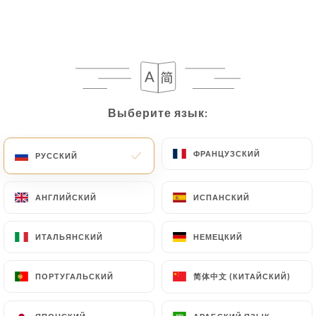
Выберите язык:
Выберите язык:
ФРАНЦУЗСКИЙ
ФРАНЦУЗСКИЙ
РУССКИЙ
РУССКИЙ
16 МНЕНИЙ
АНГЛИЙСКИЙ
АНГЛИЙСКИЙ
ИСПАНСКИЙ
ИСПАНСКИЙ
GASTRONOMIE INDIENNE
17 Rue Voltaire
ИТАЛЬЯНСКИЙ
ИТАЛЬЯНСКИЙ
НЕМЕЦКИЙ
НЕМЕЦКИЙ
92300 Levallois-Perret France
简体中文 (КИТАЙСКИЙ)
简体中文 (КИТАЙСКИЙ)
ПОРТУГАЛЬСКИЙ
ПОРТУГАЛЬСКИЙ
Кто мы?