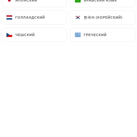
ЯПОНСКИЙ
ЯПОНСКИЙ
АРАБСКИЙ ЯЗЫК
АРАБСКИЙ ЯЗЫК
한국어 (КОРЕЙСКИЙ)
한국어 (КОРЕЙСКИЙ)
ГОЛЛАНДСКИЙ
ГОЛЛАНДСКИЙ
Bienvenue chez Restaurant
Shri
Ganesh
, votre restaurant indien à
ЧЕШСКИЙ
ЧЕШСКИЙ
ГРЕЧЕСКИЙ
ГРЕЧЕСКИЙ
Levallois-Perret.
Notre carte affiche les grands
classiques de la gastronomie indienne,
dans un décor indien authentique, nous
vous proposons une cuisine
authentique, savoureuse de nord de
l’inde.
Entrées à la viande, aux fruits de mer ou
au légumes, spécialités de pains et
naans, plats à la viande, au poisson ou