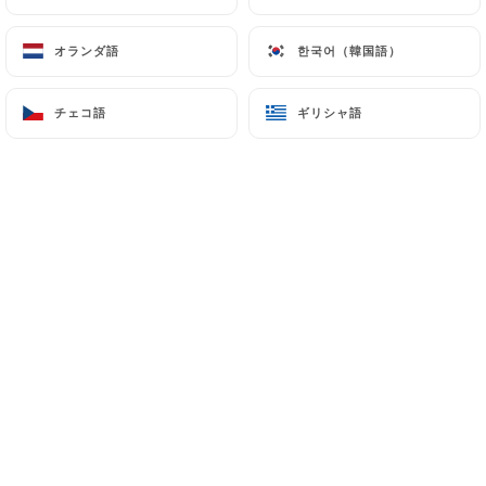
オランダ語
オランダ語
한국어（韓国語）
한국어（韓国語）
Bienvenue chez Restaurant
Shri
チェコ語
チェコ語
ギリシャ語
ギリシャ語
Ganesh
, votre restaurant indien à
Levallois-Perret.
Notre carte affiche les grands
classiques de la gastronomie indienne,
dans un décor indien authentique, nous
vous proposons une cuisine
authentique, savoureuse de nord de
l’inde.
Entrées à la viande, aux fruits de mer ou
au légumes, spécialités de pains et
naans, plats à la viande, au poisson ou