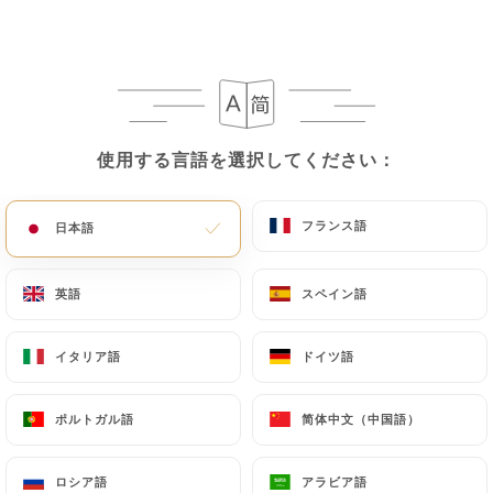
使用する言語を選択してください：
使用する言語を選択してください：
フランス語
フランス語
日本語
日本語
レビュー件数 16
英語
英語
スペイン語
スペイン語
GASTRONOMIE INDIENNE
17 Rue Voltaire
イタリア語
イタリア語
ドイツ語
ドイツ語
92300 Levallois-Perret France
ポルトガル語
ポルトガル語
简体中文（中国語）
简体中文（中国語）
弊社について
ロシア語
ロシア語
アラビア語
アラビア語